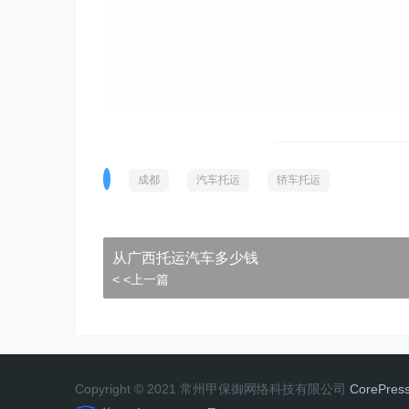
成都
汽车托运
轿车托运
从广西托运汽车多少钱
< <上一篇
Copyright © 2021 常州甲保御网络科技有限公司
CorePres