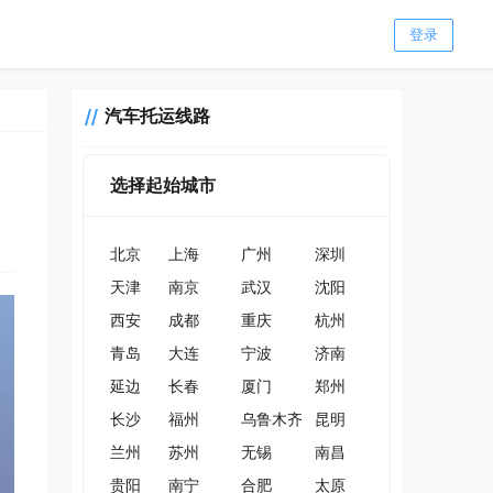
登录
汽车托运线路
选择起始城市
北京
上海
广州
深圳
天津
南京
武汉
沈阳
西安
成都
重庆
杭州
青岛
大连
宁波
济南
延边
长春
厦门
郑州
长沙
福州
乌鲁木齐
昆明
兰州
苏州
无锡
南昌
贵阳
南宁
合肥
太原