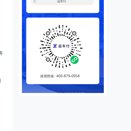
行
爱
务
、
将
和