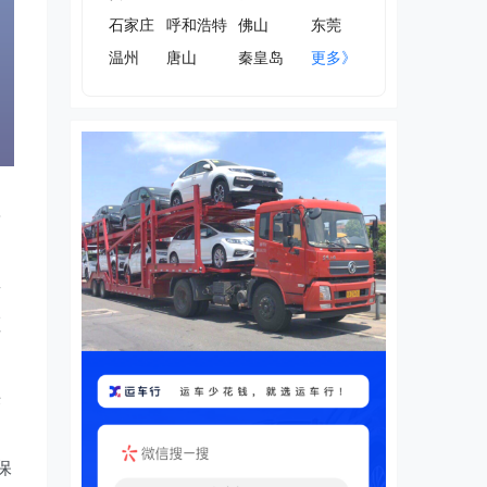
石家庄
呼和浩特
佛山
东莞
温州
唐山
秦皇岛
更多》
简
商
枢
供
保