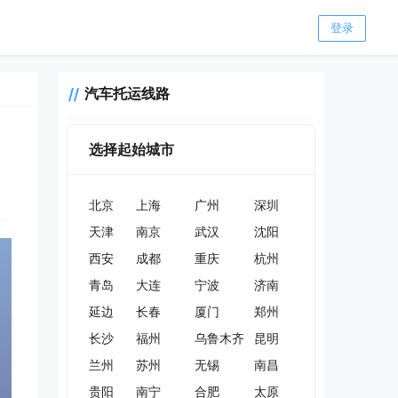
登录
汽车托运线路
选择起始城市
北京
上海
广州
深圳
天津
南京
武汉
沈阳
西安
成都
重庆
杭州
青岛
大连
宁波
济南
延边
长春
厦门
郑州
长沙
福州
乌鲁木齐
昆明
兰州
苏州
无锡
南昌
贵阳
南宁
合肥
太原